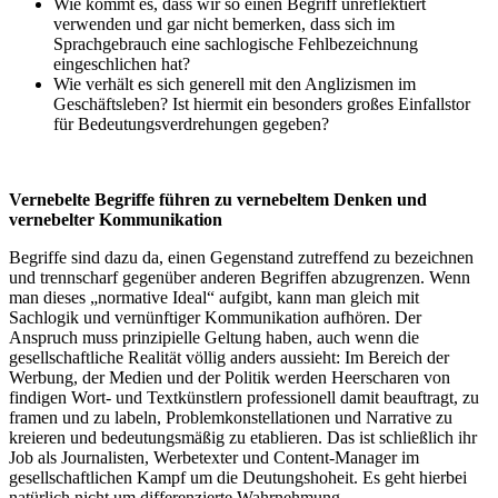
Wie kommt es, dass wir so einen Begriff unreflektiert
verwenden und gar nicht bemerken, dass sich im
Sprachgebrauch eine sachlogische Fehlbezeichnung
eingeschlichen hat?
Wie verhält es sich generell mit den Anglizismen im
Geschäftsleben? Ist hiermit ein besonders großes Einfallstor
für Bedeutungsverdrehungen gegeben?
Vernebelte Begriffe führen zu vernebeltem Denken und
vernebelter Kommunikation
Begriffe sind dazu da, einen Gegenstand zutreffend zu bezeichnen
und trennscharf gegenüber anderen Begriffen abzugrenzen. Wenn
man dieses „normative Ideal“ aufgibt, kann man gleich mit
Sachlogik und vernünftiger Kommunikation aufhören. Der
Anspruch muss prinzipielle Geltung haben, auch wenn die
gesellschaftliche Realität völlig anders aussieht: Im Bereich der
Werbung, der Medien und der Politik werden Heerscharen von
findigen Wort- und Textkünstlern professionell damit beauftragt, zu
framen und zu labeln, Problemkonstellationen und Narrative zu
kreieren und bedeutungsmäßig zu etablieren. Das ist schließlich ihr
Job als Journalisten, Werbetexter und Content-Manager im
gesellschaftlichen Kampf um die Deutungshoheit. Es geht hierbei
natürlich nicht um differenzierte Wahrnehmung,