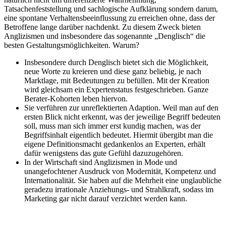
Tatsachenfeststellung und sachlogische Aufklärung sondern darum,
eine spontane Verhaltensbeeinflussung zu erreichen ohne, dass der
Betroffene lange darüber nachdenkt. Zu diesem Zweck bieten
Anglizismen und insbesondere das sogenannte „Denglisch“ die
besten Gestaltungsmöglichkeiten. Warum?
Insbesondere durch Denglisch bietet sich die Möglichkeit,
neue Worte zu kreieren und diese ganz beliebig, je nach
Marktlage, mit Bedeutungen zu befüllen. Mit der Kreation
wird gleichsam ein Expertenstatus festgeschrieben. Ganze
Berater-Kohorten leben hiervon.
Sie verführen zur unreflektierten Adaption. Weil man auf den
ersten Blick nicht erkennt, was der jeweilige Begriff bedeuten
soll, muss man sich immer erst kundig machen, was der
Begriffsinhalt eigentlich bedeutet. Hiermit übergibt man die
eigene Definitionsmacht gedankenlos an Experten, erhält
dafür wenigstens das gute Gefühl dazuzugehören.
In der Wirtschaft sind Anglizismen in Mode und
unangefochtener Ausdruck von Modernität, Kompetenz und
Internationalität. Sie haben auf die Mehrheit eine unglaubliche
geradezu irrationale Anziehungs- und Strahlkraft, sodass im
Marketing gar nicht darauf verzichtet werden kann.