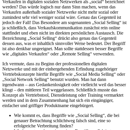
Verkaufen in digitalen sozialen Netzwerken als „social“ bezeichnet
werden? Das würde logisch nur dann Sinn machen, wenn das
Verkaufen außerhalb sozialer Netzwerke nicht mehr sozial oder
zumindest sehr viel weniger sozial wäre. Genau das Gegenteil ist
jedoch der Fall! Das Besondere am sogenannten „Social Selling“ ist
ja schließlich, dass Verkaufskommunikation zunächst rein online
stattfindet und eben nicht im direkten persönlichen Austausch. Die
Bezeichnung „Social Selling“ drückt also genau das Gegenteil
dessen aus, was er inhaltlich sinnvoller Weise bedeutet. Der Begriff
ist also denkbar ungeeignet. Man sollte stattdessen besser Begriffe
wie „digitales Verkaufen“ oder „Remote Selling“ verwenden.
Ich vermute, dass zu Beginn der professionellen digitalen
Netzwerke und mit der einhergehenden Erfindung zugehöriger
Vertriebskonzepte hierfür Begriffe wie „Social Media Selling“ oder
„Social Network Selling“ benutzt wurden. Man hat dann
irgendwann – aus Gedankenlosigkeit oder vielleicht weil das besser
klingt – den mittleren Teil weggelassen. Schließlich musste das
Konzept als Vertriebstool, Dienstleistung oder Training vermarktet
werden und in dem Zusammenhang hat sich ein eingängiger,
einfacher und griffiger Produktname eingebürgert.
Wie kommt es, dass Begriffe wie „Social Selling“, die bei
genauer Betrachtung schlichtweg falsch sind, eine so
erfolgreiche Verbreitung finden?